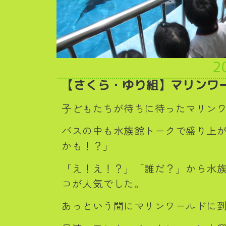
2
【さくら・ゆり組】マリンワ
子どもたちが待ちに待ったマリン
バスの中も水族館トークで盛り上
かも！？」
「え！え！？」「誰だ？」から水
コが人気でした。
あっという間にマリンワールドに