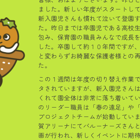
ました。新しい年度がスタートし
新入園児さんも慣れて泣いて登園
た。昨日までは卒園児である高校
包み、保育園の職員みんなで成長
した。卒園して約１０年間ですが
と変わらずお綺麗な保護者様との
た。
この１週間は年度の切り替え作業
タされていますが、新入園児さん
くれて園全体は非常に落ち着いて
のリーダー職員は「春の遠足」や
プロジェクトチームが始動してい
賀アリーナにてバルーナーズさん
画が行われ、新しくイベントに期