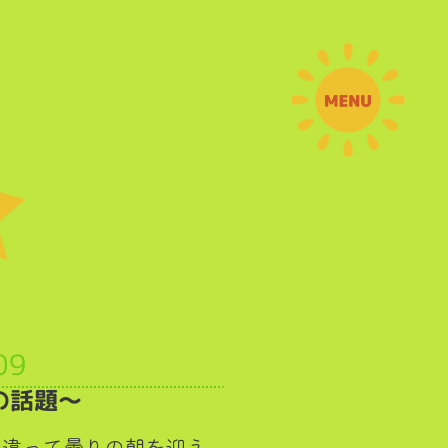
09
の話題～
と違って曇りの朝を迎え