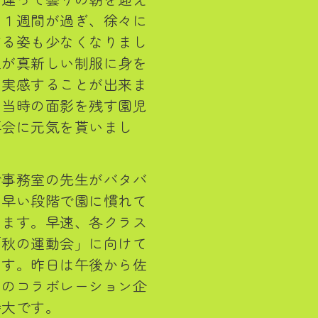
て１週間が過ぎ、徐々に
する姿も少なくなりまし
生が真新しい制服に身を
を実感することが出来ま
、当時の面影を残す園児
再会に元気を貰いまし
で事務室の先生がバタバ
は早い段階で園に慣れて
います。早速、各クラス
「秋の運動会」に向けて
ます。昨日は午後から佐
とのコラボレーション企
待大です。