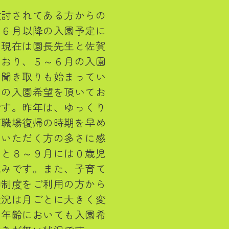
検討されてある方からの
、６月以降の入園予定に
。現在は園長先生と佐賀
ており、５～６月の入園
る聞き取りも始まってい
くの入園希望を頂いてお
です。昨年は、ゆっくり
が職場復帰の時期を早め
ていただく方の多さに感
ると８～９月には０歳児
込みです。また、子育て
園制度をご利用の方から
状況は月ごとに大きく変
の年齢においても入園希