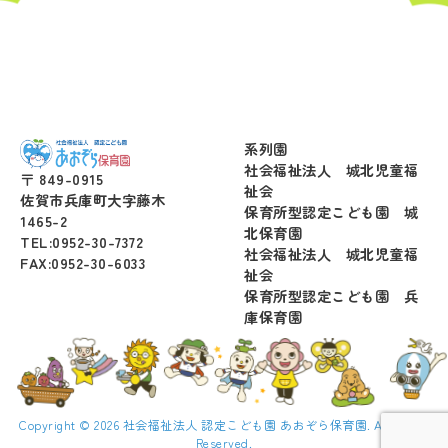
系列園
社会福祉法人 城北児童福
〒 849-0915
祉会
佐賀市兵庫町大字藤木
保育所型認定こども園 城
1465-2
北保育園
TEL:0952-30-7372
社会福祉法人 城北児童福
FAX:0952-30-6033
祉会
保育所型認定こども園 兵
庫保育園
Copyright © 2026 社会福祉法人 認定こども園 あおぞら保育園. All Rights
Reserved.