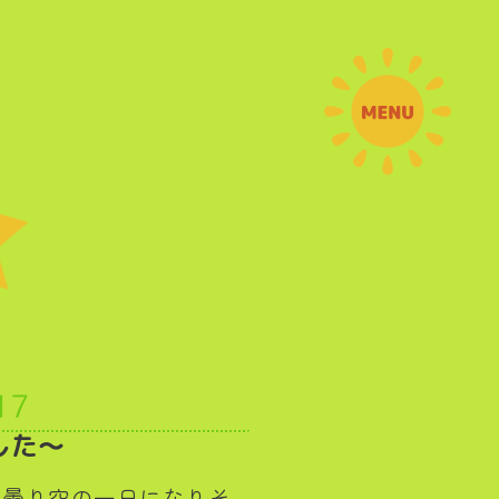
17
した～
は曇り空の一日になりそ