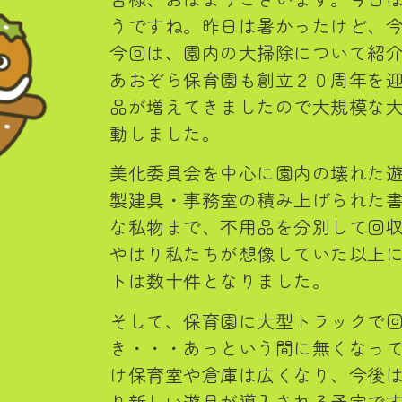
うですね。昨日は暑かったけど、
今回は、園内の大掃除について紹
あおぞら保育園も創立２０周年を
品が増えてきましたので大規模な
動しました。
美化委員会を中心に園内の壊れた
製建具・事務室の積み上げられた
な私物まで、不用品を分別して回
やはり私たちが想像していた以上
トは数十件となりました。
そして、保育園に大型トラックで
き・・・あっという間に無くなっ
け保育室や倉庫は広くなり、今後
り新しい遊具が導入される予定で